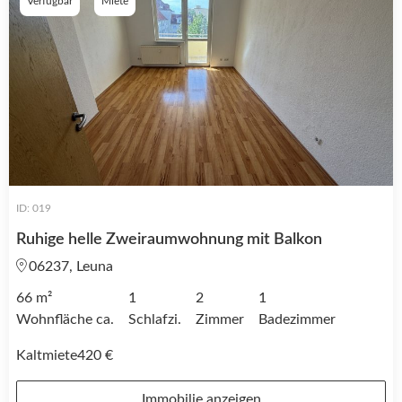
Verfügbar
Miete
ID: 019
Ruhige helle Zweiraumwohnung mit Balkon
06237, Leuna
66 m²
1
2
1
Wohnfläche ca.
Schlafzi.
Zimmer
Badezimmer
Kaltmiete
420 €
Immobilie anzeigen