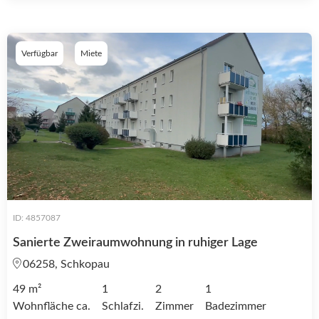
Verfügbar
Miete
ID: 4857087
Sanierte Zweiraumwohnung in ruhiger Lage
06258, Schkopau
49 m²
1
2
1
Wohnfläche ca.
Schlafzi.
Zimmer
Badezimmer