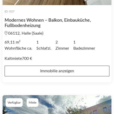
ID: 037
Modernes Wohnen – Balkon, Einbauküche,
Fußbodenheizung
06112, Halle (Saale)
69,11 m²
1
2
1
Wohnfläche ca.
Schlafzi.
Zimmer
Badezimmer
Kaltmiete
700 €
Immobilie anzeigen
Verfügbar
Miete