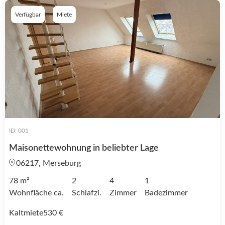
Verfügbar
Miete
ID: 001
Maisonettewohnung in beliebter Lage
06217, Merseburg
78 m²
2
4
1
Wohnfläche ca.
Schlafzi.
Zimmer
Badezimmer
Kaltmiete
530 €